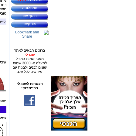
מפורסמים
חדש!
ניתו
רחבי
נומרולוגיה
משתמ
טובי
הוסף שם
לייע
צור קשר
ברוכים הבאים לאתר
שם-לי
מאגר שמות המכיל
שכיח
למעלה מ- 3000 שמות
שונים לבנים ולבנות עם
פירושים לכל שם.
הצטרפו לשם-לי
בפייסבוק:
יחס 
שפת 