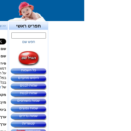
תפריט ראשי
<< ש
חפש שם
שם 
שם ב
פירו
דמות 
כל השמות
על ח
חיפוש מתקדם
בפלשתים
בְּכָ
שמות לבנים
של
ד
שמות לבנות
מקור
שמות משותפים
מין:
שמות נפוצים
בינל
שמות נדירים
ערך 
קטגוריות
ערך 