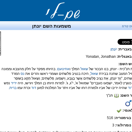
משמעות השם יונתן
ם קודם
בעברית:
יוֹנָתָן
אנגלית:
Yonatan, Jonathan
ש השם:
תנ"כית - יונתן, בנו הבכור של
שאול
המלך ו
אחינועם
. בהיותו מפקד על חלק מהצבא וממונה
יל המצב שחנה בבירת
שאול
, היכה בנציב פלשתים ושומרי ראשו והרים את
נס
המרד
, "וַיַּךְ יוֹנָתָן, אֵת נְצִיב פְּלִשְׁתִּים אֲשֶׁר בְּגֶבַע, וַיִּשְׁמְעוּ, פְּלִשְׁתִּים; וְשָׁאוּל תָּקַע בַּשּׁוֹפָר
ל-הָאָרֶץ לֵאמֹר, יִשְׁמְעוּ הָעִבְרִים" שמואל א', י"ג, ג'. למרות היותו בן המלך ויורשו, היה
ידיד
נפש
וד
שהיה יריבו של אביו ולמורת רוחו של אביו ויתר על המלכות למען
דוד
וכרת עמו
ברית
.
 השם:
תנ"ך
אומי:
בגימטריה:
516
נומרולוגי:
3