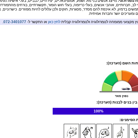
ח נומרולוגי:
מייצג אנשים בני מזל ושפע, אמוציונאליים, יצירתיים, לבביים, בעלי אישיות נעימה
 לב, חברותיים, אוהבי אנשים, בעלי כריזמה, בעלי חוש הומור, תקשורתיים, בורחים מהתמודדו
שים בדמיון, לא איכפת להם מסדר, מסגרות, חוקים ולכן עלולים להיות מפוזרים. כישרוניים, 
ם ומעריכים יושר וחברות אמיתית.
וץ מקצועי ממומחה לנומרולוגיה ולנומרולוגיה קבלית
לחץ כאן
או התקשר ל-
072-3401077
.
ות השם (הערכה):
נפוץ מאד
בין בנים לבנות (הערכה):
100%
הסימנים: