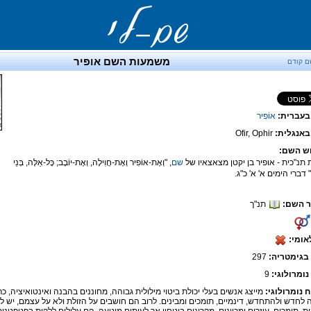
משמעות השם אופיר
ם קודם
בעברית:
אוֹפִיר
אנגלית:
Ofir, Ophir
ש השם:
 תנ"כית - אופיר בן יקטן מצאצאיו של
שם
, "וְאֶת-אוֹפִיר וְאֶת-חֲוִילָה, וְאֶת-יוֹבָב; כָּל-אֵלֶּה, בְּנֵי
ָן" דברי הימים א' א' כ"ג.
 השם:
תנ"ך
אומי:
בגימטריה:
297
נומרולוגי:
9
ח נומרולוגי:
מייצג אנשים בעלי יכולת ביטוי מילולית גבוהה, מחוננים בהבנה ואינטואיציה, כר
ה לחדש ולהתחדש, דינמיים, תומכים ומבינים. לרוב הם חושבים על הזולת ולא על עצמם, יש ל