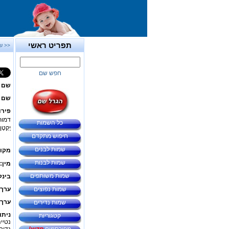
תפריט ראשי
<< ש
חפש שם
שם 
שם ב
פירו
דמות
כל השמות
יָקְט
חיפוש מתקדם
שמות לבנים
מקור
שמות לבנות
מין:
שמות משותפים
בינל
שמות נפוצים
ערך 
ערך 
שמות נדירים
ניתו
קטגוריות
נטיי