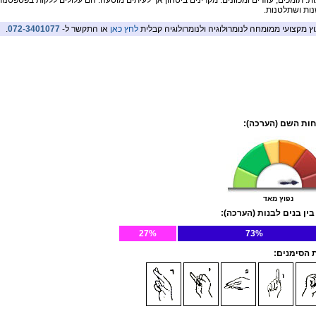
ת. תומכים, עוזרים ומכוונים. מקרינים ביטחון אך לעיתים מוטעה. הם עלולים ללקות בפטפטנות,
ות ושתלטנות.
וץ מקצועי ממומחה לנומרולוגיה ולנומרולוגיה קבלית
לחץ כאן
או התקשר ל-
072-3401077
.
ות השם (הערכה):
נפוץ מאד
בין בנים לבנות (הערכה):
27%
73%
הסימנים: