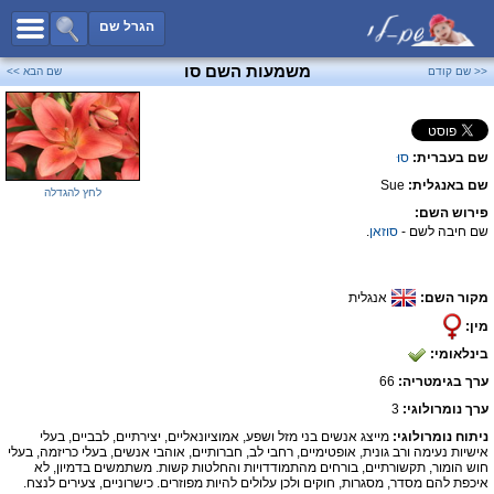
כל השמות
הגרל שם
חיפוש מתקדם
משמעות השם סו
<< שם קודם
שם הבא >>
שמות לבנים
שמות לבנות
שם בעברית:
סוּ
שמות משותפים
שם באנגלית:
Sue
שמות נפוצים
לחץ להגדלה
פירוש השם:
שמות נדירים
שם חיבה לשם -
סוזאן
.
קטגוריות
מקור השם:
אנגלית
חדש!
מפורסמים
מין:
נומרולוגיה
בינלאומי:
הוסף שם
ערך בגימטריה:
66
צור קשר
ערך נומרולוגי:
3
ניתוח נומרולוגי:
מייצג אנשים בני מזל ושפע, אמוציונאליים, יצירתיים, לבביים, בעלי
פייסבוק
אישיות נעימה ורב גונית, אופטימיים, רחבי לב, חברותיים, אוהבי אנשים, בעלי כריזמה, בעלי
חוש הומור, תקשורתיים, בורחים מהתמודדויות והחלטות קשות. משתמשים בדמיון, לא
איכפת להם מסדר, מסגרות, חוקים ולכן עלולים להיות מפוזרים. כישרוניים, צעירים לנצח.