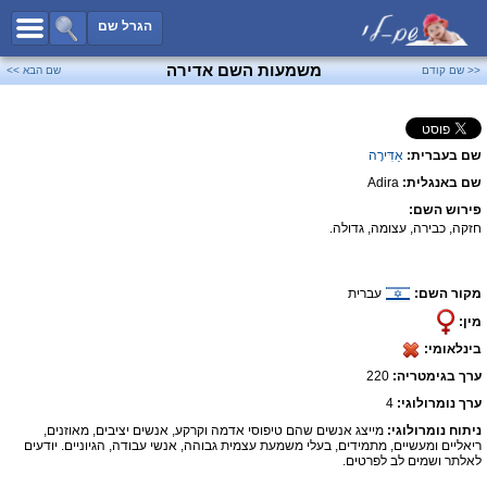
כל השמות
הגרל שם
חיפוש מתקדם
משמעות השם אדירה
<< שם קודם
שם הבא >>
שמות לבנים
שמות לבנות
שם בעברית:
אַדִּירָה
שמות משותפים
שם באנגלית:
Adira
שמות נפוצים
פירוש השם:
שמות נדירים
חזקה, כבירה, עצומה, גדולה.
קטגוריות
מקור השם:
עברית
חדש!
מפורסמים
מין:
נומרולוגיה
בינלאומי:
הוסף שם
ערך בגימטריה:
220
צור קשר
ערך נומרולוגי:
4
ניתוח נומרולוגי:
מייצג אנשים שהם טיפוסי אדמה וקרקע, אנשים יציבים, מאוזנים,
פייסבוק
ריאליים ומעשיים, מתמידים, בעלי משמעת עצמית גבוהה, אנשי עבודה, הגיוניים. יודעים
לאלתר ושמים לב לפרטים.