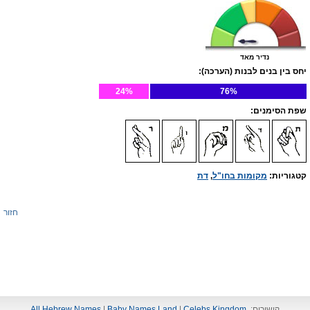
נדיר מאד
יחס בין בנים לבנות (הערכה):
24%
76%
שפת הסימנים:
קטגוריות:
מקומות בחו"ל
,
דת
חזור
קישורים:
Celebs Kingdom
|
Baby Names Land
|
All Hebrew Names