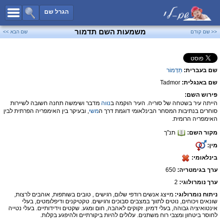
כל השמות
הגרל שם
חיפוש מתקדם
משמעות השם תדמור
<< שם קודם
שם הבא >>
שמות לבנים
שמות לבנות
שם בעברית:
תַּדְמוֹר
שמות משותפים
שם באנגלית:
Tadmor
שמות נפוצים
פירוש השם:
שמות נדירים
הייתה עיר בשטחה של סוריה. העיר הוקמה ב
נווה
מדבר ושימשה תחנה חשובה לשיירות
סוחרים בנתיבות המסחר הבינלאומי דוגמת דרך ה
משי
, ובעיקר בין האימפריה הפרתית לבין
קטגוריות
האימפריה הרומית.
מקור השם:
תנ"ך
חדש!
מפורסמים
מין:
נומרולוגיה
בינלאומי:
הוסף שם
ערך בגימטריה:
650
צור קשר
ערך נומרולוגי:
2
ניתוח נומרולוגי:
מייצג אנשים רודפי שלום, רגישים , טובים בשותפות, אוהבים לרצות,
פייסבוק
שונאים ויכוחים, נוטים לתווך במצבים סבוכים ורגישים. טקטיקנים ודיפלומטים, בעלי
אינטואיציה גבוהה, בעלי דמיון. זקוקים לאהבה, חום ומגע. שקטים וידידותיים. בעלי נטייה
לחוסר ביטחון ומצבי רוח משתנים. עלולים להיות ביקורתיים ולהיפגע בקלות.