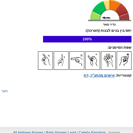
נדיר מאד
יחס בין בנים לבנות (הערכה):
100%
שפת הסימנים:
קטגוריות:
אישים מהתנ"ך
,
דת
חזור
קישורים:
Celebs Kingdom
|
Baby Names Land
|
All Hebrew Names