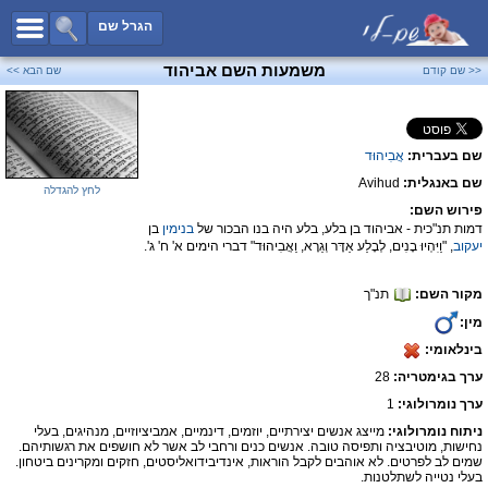
כל השמות
הגרל שם
חיפוש מתקדם
משמעות השם אביהוד
<< שם קודם
שם הבא >>
שמות לבנים
שמות לבנות
שם בעברית:
אֲבִיהוּד
שמות משותפים
שם באנגלית:
Avihud
שמות נפוצים
לחץ להגדלה
פירוש השם:
שמות נדירים
דמות תנ"כית - אביהוד בן בלע, בלע היה בנו הבכור של
בנימין
בן
יעקוב
, "וַיִּהְיוּ בָנִים, לְבָלַע אַדָּר וְגֵרָא, וַאֲבִיהוּד" דברי הימים א' ח' ג'.
קטגוריות
מקור השם:
תנ"ך
חדש!
מפורסמים
מין:
נומרולוגיה
בינלאומי:
הוסף שם
ערך בגימטריה:
28
צור קשר
ערך נומרולוגי:
1
ניתוח נומרולוגי:
מייצג אנשים יצירתיים, יוזמים, דינמיים, אמביציוזיים, מנהיגים, בעלי
פייסבוק
נחישות, מוטיבציה ותפיסה טובה. אנשים כנים ורחבי לב אשר לא חושפים את רגשותיהם.
שמים לב לפרטים. לא אוהבים לקבל הוראות, אינדיבידואליסטים, חזקים ומקרינים ביטחון.
בעלי נטייה לשתלטנות.