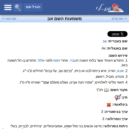
כל השמות
הגרל שם
חיפוש מתקדם
משמעות השם אב
<< שם קודם
שם הבא >>
שמות לבנים
שמות לבנות
שם בעברית:
אָב
שמות משותפים
שם באנגלית:
Av
שמות נפוצים
פירוש השם:
שמות נדירים
1. החודש האחד עשר בלוח השנה ה
עברי
. אחרי
תמוז
ולפני
אלול
. החודש בו חל תשעה
באב.
קטגוריות
2.
אבא
, הורה, איש ביחס לבנו או ביתו, "כְּרַחֵם אָב, עַל-בָּנִים" תהילים ק"ג י"ג.
3. מנהיג, מוביל, ראשון.
חדש!
מפורסמים
4. תאור מליצי לאלוהים, "אַתָּה יְהוָה אָבִינוּ, גֹּאֲלֵנוּ מֵעוֹלָם שְׁמֶךָ" ישעיהו ס"ג ט"ז.
נומרולוגיה
מקור השם:
תנ"ך
הוסף שם
מין:
בינלאומי:
צור קשר
ערך בגימטריה:
3
פייסבוק
ערך נומרולוגי:
3
ניתוח נומרולוגי:
מייצג אנשים בני מזל ושפע, אמוציונאליים, יצירתיים, לבביים, בעלי