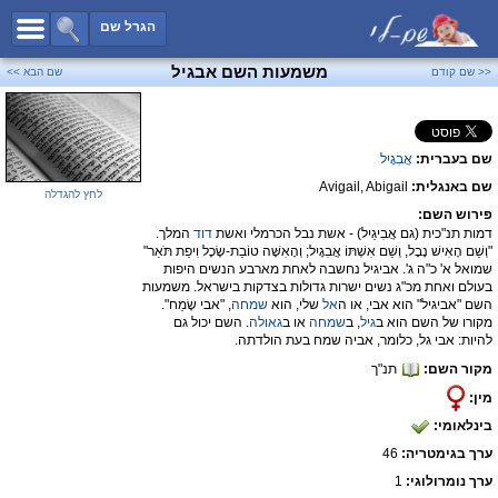
כל השמות
הגרל שם
חיפוש מתקדם
משמעות השם אבגיל
<< שם קודם
שם הבא >>
שמות לבנים
שמות לבנות
שם בעברית:
אֲבִגָיִל
שמות משותפים
שם באנגלית:
Avigail, Abigail
שמות נפוצים
לחץ להגדלה
פירוש השם:
שמות נדירים
דמות תנ"כית (גם אֲבִיגַיִל) - אשת נבל הכרמלי ואשת
דוד
המלך.
"וְשֵׁם הָאִישׁ נָבָל, וְשֵׁם אִשְׁתּוֹ אֲבִגָיִל; וְהָאִשָּׁה טוֹבַת-שֶׂכֶל וִיפַת תֹּאַר"
קטגוריות
שמואל א' כ"ה ג'. אביגיל נחשבה לאחת מארבע הנשים היפות
בעולם ואחת מכ"ג נשים ישרות גדולות בצדקות בישראל. משמעות
חדש!
מפורסמים
השם "אביגיל" הוא אבי, או ה
אל
שלי, הוא
שמחה
, "אבי שָׂמֵח".
מקורו של השם הוא ב
גיל
, ב
שמחה
או ב
גאולה
. השם יכול גם
נומרולוגיה
להיות: אבי גל, כלומר, אביה שמח בעת הולדתה.
מקור השם:
תנ"ך
הוסף שם
מין:
צור קשר
בינלאומי:
פייסבוק
ערך בגימטריה:
46
ערך נומרולוגי:
1