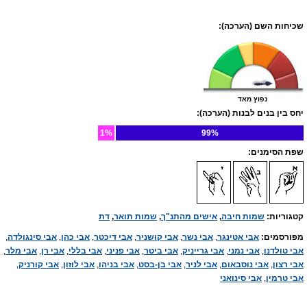
שכיחות השם (הערכה):
נפוץ מאד
יחס בין בנים לבנות (הערכה):
1%
99%
שפת הסימנים:
קטגוריות:
שמות חיבה
,
אישים מהתנ"ך
,
שמות תואר
,
דת
מפורסמים:
אבי אטינגר
,
אבי נשר
,
אבי קושניר
,
אבי דיכטר
,
אבי כהן
,
אבי סינגולדה
,
אבי טולדנו
,
אבי נמני
,
אבי גרייניק
,
אבי ביטר
,
אבי פניני
,
אבי בללי
,
אבי רן
,
אבי מלר
,
אבי רצון
,
אבי נוסבאום
,
אבי לניר
,
אבי בן-בסט
,
אבי בניהו
,
אבי לוזון
,
אבי קורניק
,
אבי טרמין
,
אבי סינואני