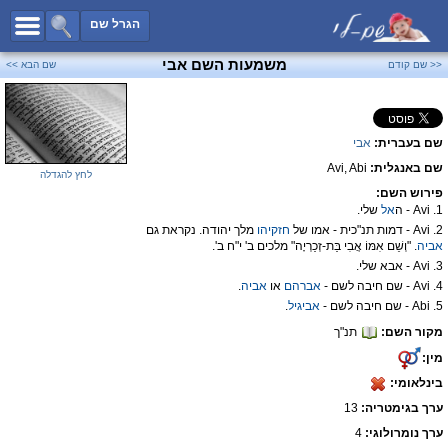
כל השמות
הגרל שם
חיפוש מתקדם
משמעות השם אבי
<< שם קודם
שם הבא >>
שמות לבנים
שמות לבנות
שם בעברית:
אבי
שמות משותפים
שם באנגלית:
Avi, Abi
שמות נפוצים
לחץ להגדלה
פירוש השם:
שמות נדירים
1. Avi - ה
אל
שלי.
2. Avi - דמות תנ"כית - אמו של
חזקיהו
מלך יהודה. נקראת גם
קטגוריות
אביה
. "וְשֵׁם אִמּוֹ אֲבִי בַּת-זְכַרְיָה" מלכים ב' י"ח ב'.
3. Avi - אבא שלי.
חדש!
מפורסמים
4. Avi - שם חיבה לשם -
אברהם
או
אביה
.
נומרולוגיה
5. Abi - שם חיבה לשם -
אביגיל
.
מקור השם:
תנ"ך
הוסף שם
מין:
צור קשר
בינלאומי:
פייסבוק
ערך בגימטריה:
13
ערך נומרולוגי:
4