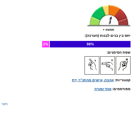
ממוצע +
יחס בין בנים לבנות (הערכה):
2%
98%
שפת הסימנים:
קטגוריות:
אהבה
,
אישים מהתנ"ך
,
דת
מפורסמים:
אהד זמורה
חזור