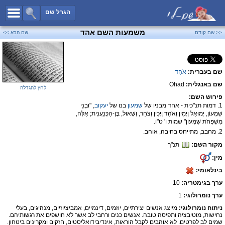
כל השמות
הגרל שם
חיפוש מתקדם
משמעות השם אהד
<< שם קודם
שם הבא >>
שמות לבנים
שמות לבנות
שם בעברית:
אֹהַד
שמות משותפים
שם באנגלית:
Ohad
שמות נפוצים
לחץ להגדלה
פירוש השם:
שמות נדירים
1. דמות תנ"כית - אחד מבניו של
שמעון
בנו של
יעקוב
, "וּבְנֵי
שִׁמְעוֹן, יְמוּאֵל וְיָמִין וְאֹהַד וְיָכִין וְצֹחַר, וְשָׁאוּל, בֶּן-הַכְּנַעֲנִית; אֵלֶּה,
קטגוריות
מִשְׁפְּחֹת שִׁמְעוֹן" שמות ו' ט"ו.
2. מחבב, מתייחס בחיבה, אוהב.
חדש!
מפורסמים
מקור השם:
תנ"ך
נומרולוגיה
מין:
הוסף שם
בינלאומי:
ערך בגימטריה:
10
צור קשר
ערך נומרולוגי:
1
פייסבוק
ניתוח נומרולוגי:
מייצג אנשים יצירתיים, יוזמים, דינמיים, אמביציוזיים, מנהיגים, בעלי
נחישות, מוטיבציה ותפיסה טובה. אנשים כנים ורחבי לב אשר לא חושפים את רגשותיהם.
שמים לב לפרטים. לא אוהבים לקבל הוראות, אינדיבידואליסטים, חזקים ומקרינים ביטחון.