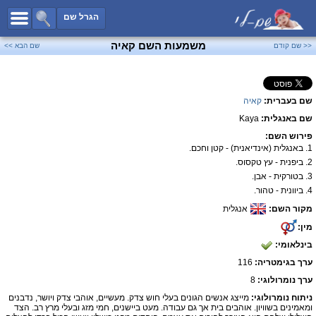
כל השמות
הגרל שם
חיפוש מתקדם
משמעות השם קאיה
<< שם קודם
שם הבא >>
שמות לבנים
שמות לבנות
שם בעברית:
קאיה
שמות משותפים
שם באנגלית:
Kaya
שמות נפוצים
פירוש השם:
שמות נדירים
1. באנגלית (אינדיאנית) - קטן וחכם.
2. ביפנית - עץ טקסוס.
קטגוריות
3. בטורקית - אבן.
4. ביוונית - טהור.
חדש!
מפורסמים
מקור השם:
אנגלית
נומרולוגיה
מין:
הוסף שם
בינלאומי:
צור קשר
ערך בגימטריה:
116
ערך נומרולוגי:
8
פייסבוק
ניתוח נומרולוגי:
מייצג אנשים הגונים בעלי חוש צדק. מעשיים, אוהבי צדק ויושר, נדבנים
ומאמינים בשוויון. אוהבים בית אך גם עבודה. מעט ביישנים, חמי מזג ובעלי מרץ רב. הצד