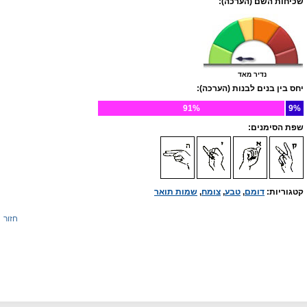
שכיחות השם (הערכה):
נדיר מאד
יחס בין בנים לבנות (הערכה):
91%
9%
שפת הסימנים:
קטגוריות:
דומם
,
טבע
,
צומח
,
שמות תואר
חזור