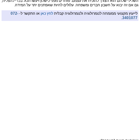
השלילי שלהם הוא הצורך להוכיח את עצמם. פוחדים מפני כישלון ויעשו הכול בכדי להצליח,
גם אם זה יבוא על חשבון חברים ומשפחה. עלולים להיות שאפתנים יתר על המידה.
לייעוץ מקצועי ממומחה לנומרולוגיה ולנומרולוגיה קבלית
לחץ כאן
או התקשר ל-
072-
.
3401077