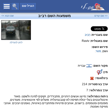
כל השמות
הגרל שם
חיפוש מתקדם
משמעות השם רביב
<< שם קודם
שם הבא >>
שמות לבנים
שמות לבנות
שם בעברית:
רָבִיב
שמות משותפים
שם באנגלית:
Raviv
שמות נפוצים
לחץ להגדלה
פירוש השם:
שמות נדירים
גשם,
מטר
.
קטגוריות
מקור השם:
עברית
חדש!
מפורסמים
מין:
נומרולוגיה
בינלאומי:
הוסף שם
ערך בגימטריה:
214
צור קשר
ערך נומרולוגי:
7
ניתוח נומרולוגי:
מייצג אנשים רוחניים, מתבודדים, זקוקים לפינה ולשקט. מאוד
פייסבוק
אינטליגנטים בעלי יכולת תפיסה לא קונבנציונלית. פועלים לפי אינטואיציה. מעודנים,
מופנמים ומנומסים. ביישנים, אוהבים פרטיות ומתחברים באיטיות, נאמנים ויציבים. אוהבי
מוזיקה ואמנות.