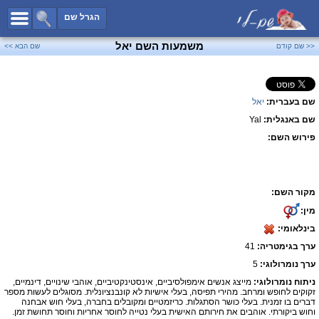
כל השמות
הגרל שם
חיפוש מתקדם
משמעות השם יאל
<< שם קודם
שם הבא >>
שמות לבנים
שמות לבנות
שם בעברית:
יאל
שמות משותפים
שם באנגלית:
Yal
שמות נפוצים
פירוש השם:
שמות נדירים
קטגוריות
מקור השם:
חדש!
מפורסמים
מין:
נומרולוגיה
בינלאומי:
הוסף שם
ערך בגימטריה:
41
צור קשר
ערך נומרולוגי:
5
ניתוח נומרולוגי:
מייצג אנשים אימפולסיביים, אינסטינקטיביים, אוהבי שינויים, דינמיים,
פייסבוק
זקוקים לחופש ומרחב. מהירי תפיסה, בעלי אישיות לא קונבנציונלית. מסוגלים לעשות מספר
דברים בו זמנית. בעלי כושר הסתגלות. כריזמטיים ומקובלים בחברה, בעלי חוש אבחנה
וחוש ביקורתי. אוהבים את חירותם האישית בעלי נטייה לחוסר אחריות וחוסר תחושת זמן.