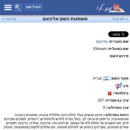
כל השמות
הגרל שם
חיפוש מתקדם
משמעות השם אלינועם
<< שם קודם
שם הבא >>
שמות לבנים
שמות לבנות
שם בעברית:
אֵלִינוֹעַם
שמות משותפים
שם באנגלית:
Elinoam
שמות נפוצים
פירוש השם:
שמות נדירים
קטגוריות
מקור השם:
עברית
חדש!
מפורסמים
מין:
נומרולוגיה
בינלאומי:
הוסף שם
ערך בגימטריה:
207
צור קשר
ערך נומרולוגי:
9
ניתוח נומרולוגי:
מייצג אנשים בעלי יכולת ביטוי מילולית גבוהה, מחוננים בהבנה
פייסבוק
ואינטואיציה, כריזמטיים ורחבי לב. בעלי נטייה לחדש ולהתחדש, דינמיים, תומכים ומבינים.
לרוב הם חושבים על הזולת ולא על עצמם, יש להם כוח, אדיבות, אהדה, נדיבות. תומכים,
עוזרים ומכוונים. מקרינים ביטחון אך לעיתים מוטעה. הם עלולים ללקות בפטפטנות, רגזנות,