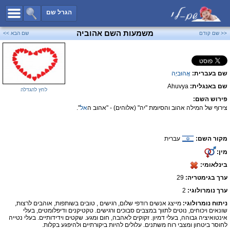
כל השמות
הגרל שם
חיפוש מתקדם
משמעות השם אהוביה
<< שם קודם
שם הבא >>
שמות לבנים
שמות לבנות
שם בעברית:
אֲהוּביָה
שמות משותפים
שם באנגלית:
Ahuvya
שמות נפוצים
לחץ להגדלה
פירוש השם:
שמות נדירים
צירוף של המילה אהוב והסיומת "יה" (אלוהים) - "אהוב ה
אל
".
קטגוריות
מקור השם:
עברית
חדש!
מפורסמים
מין:
נומרולוגיה
בינלאומי:
הוסף שם
ערך בגימטריה:
29
צור קשר
ערך נומרולוגי:
2
ניתוח נומרולוגי:
מייצג אנשים רודפי שלום, רגישים , טובים בשותפות, אוהבים לרצות,
פייסבוק
שונאים ויכוחים, נוטים לתווך במצבים סבוכים ורגישים. טקטיקנים ודיפלומטים, בעלי
אינטואיציה גבוהה, בעלי דמיון. זקוקים לאהבה, חום ומגע. שקטים וידידותיים. בעלי נטייה
לחוסר ביטחון ומצבי רוח משתנים. עלולים להיות ביקורתיים ולהיפגע בקלות.