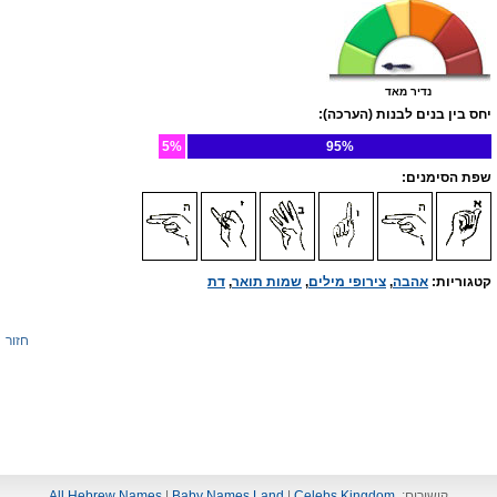
נדיר מאד
יחס בין בנים לבנות (הערכה):
5%
95%
שפת הסימנים:
קטגוריות:
אהבה
,
צירופי מילים
,
שמות תואר
,
דת
חזור
קישורים:
Celebs Kingdom
|
Baby Names Land
|
All Hebrew Names