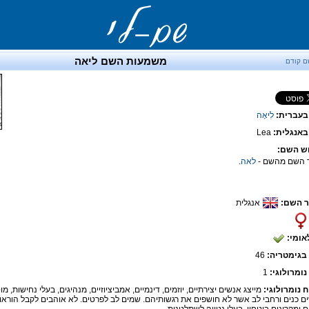
משמעות השם ליאה
ם קודם
בעברית:
לִיאָה
אנגלית:
Lea
ש השם:
 השם מהשם -
לאה
.
 השם:
אנגלית
אומי:
בגימטריה:
46
נומרולוגי:
1
ח נומרולוגי:
מייצג אנשים יצירתיים, יוזמים, דינמיים, אמביציוזיים, מנהיגים, בעלי נחישות, מ
ם כנים ורחבי לב אשר לא חושפים את רגשותיהם. שמים לב לפרטים. לא אוהבים לקבל הוראות