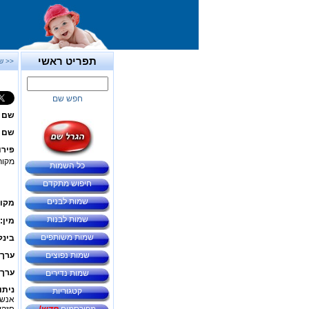
תפריט ראשי
<< ש
חפש שם
שם 
שם ב
פירו
מקור
כל השמות
חיפוש מתקדם
שמות לבנים
מקור
שמות לבנות
מין:
שמות משותפים
בינל
שמות נפוצים
ערך 
ערך 
שמות נדירים
ניתו
קטגוריות
אנשי