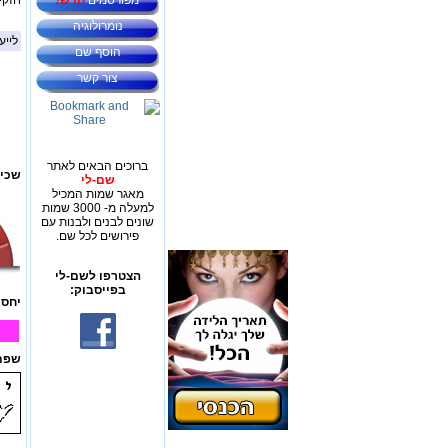
מפורסמים
חדש!
חזקי
נומרולוגיה
לייע
הוסף שם
צור קשר
ברוכים הבאים לאתר
שכיח
שם-לי
מאגר שמות המכיל
למעלה מ- 3000 שמות
שונים לבנים ולבנות עם
פירושים לכל שם.
הצטרפו לשם-לי
בפייסבוק:
יחס 
שפת 