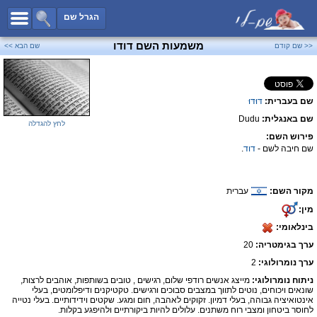
כל השמות
הגרל שם
חיפוש מתקדם
משמעות השם דודו
<< שם קודם
שם הבא >>
שמות לבנים
שמות לבנות
שם בעברית:
דּוּדּוּ
שמות משותפים
שם באנגלית:
Dudu
שמות נפוצים
לחץ להגדלה
פירוש השם:
שמות נדירים
שם חיבה לשם -
דוד
.
קטגוריות
מקור השם:
עברית
חדש!
מפורסמים
מין:
נומרולוגיה
בינלאומי:
הוסף שם
ערך בגימטריה:
20
צור קשר
ערך נומרולוגי:
2
ניתוח נומרולוגי:
מייצג אנשים רודפי שלום, רגישים , טובים בשותפות, אוהבים לרצות,
פייסבוק
שונאים ויכוחים, נוטים לתווך במצבים סבוכים ורגישים. טקטיקנים ודיפלומטים, בעלי
אינטואיציה גבוהה, בעלי דמיון. זקוקים לאהבה, חום ומגע. שקטים וידידותיים. בעלי נטייה
לחוסר ביטחון ומצבי רוח משתנים. עלולים להיות ביקורתיים ולהיפגע בקלות.