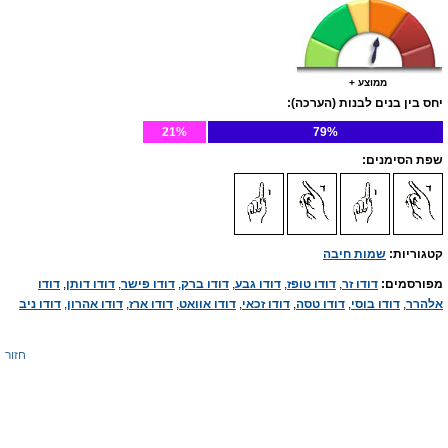
ממוצע +
יחס בין בנים לבנות (הערכה):
21%
79%
שפת הסימנים:
קטגוריות:
שמות חיבה
מפורסמים:
דודו זר
,
דודו טופז
,
דודו גבע
,
דודו ברק
,
דודו פישר
,
דודו דותן
,
דודו
אלהרר
,
דודו בוסי
,
דודו טסה
,
דודו זכאי
,
דודו אוואט
,
דודו ארז
,
דודו אהרון
,
דודו ניב
חזור