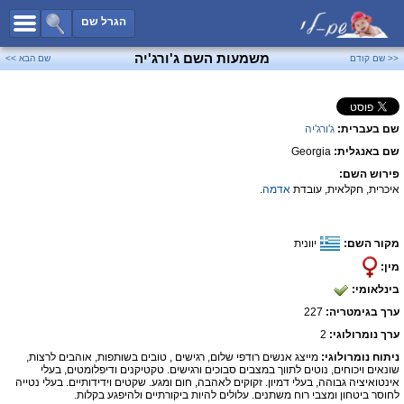
כל השמות
הגרל שם
חיפוש מתקדם
משמעות השם ג'ורג'יה
<< שם קודם
שם הבא >>
שמות לבנים
שמות לבנות
שם בעברית:
ג'ורג'יה
שמות משותפים
שם באנגלית:
Georgia
שמות נפוצים
פירוש השם:
שמות נדירים
איכרית, חקלאית, עובדת
אדמה
.
קטגוריות
מקור השם:
יוונית
חדש!
מפורסמים
מין:
נומרולוגיה
בינלאומי:
הוסף שם
ערך בגימטריה:
227
צור קשר
ערך נומרולוגי:
2
ניתוח נומרולוגי:
מייצג אנשים רודפי שלום, רגישים , טובים בשותפות, אוהבים לרצות,
פייסבוק
שונאים ויכוחים, נוטים לתווך במצבים סבוכים ורגישים. טקטיקנים ודיפלומטים, בעלי
אינטואיציה גבוהה, בעלי דמיון. זקוקים לאהבה, חום ומגע. שקטים וידידותיים. בעלי נטייה
לחוסר ביטחון ומצבי רוח משתנים. עלולים להיות ביקורתיים ולהיפגע בקלות.