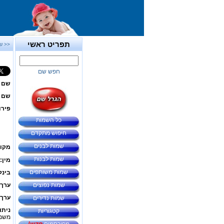
תפריט ראשי
<< ש
חפש שם
שם 
שם ב
פירו
כל השמות
חיפוש מתקדם
שמות לבנים
מקור
שמות לבנות
מין:
שמות משותפים
בינל
שמות נפוצים
ערך 
ערך 
שמות נדירים
ניתו
קטגוריות
משמע