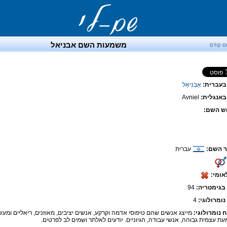
משמעות השם אבניאל
ם קודם
בעברית:
אַבְנִיאֵל
אנגלית:
Avniel
ש השם:
 השם:
עברית
אומי:
בגימטריה:
94
נומרולוגי:
4
ח נומרולוגי:
מייצג אנשים שהם טיפוסי אדמה וקרקע, אנשים יציבים, מאוזנים, ריאליים ומעש
ת עצמית גבוהה, אנשי עבודה, הגיוניים. יודעים לאלתר ושמים לב לפרטים.