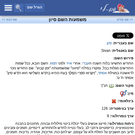
כל השמות
הגרל שם
חיפוש מתקדם
משמעות השם סיון
<< שם קודם
שם הבא >>
שמות לבנים
שמות לבנות
שם בעברית:
סִיוָן
שמות משותפים
שם באנגלית:
Sivan
שמות נפוצים
פירוש השם:
שמות נדירים
החודש התשיעי בלוח השנה ה
עברי
. אחרי
אייר
ולפני
תמוז
. השם הובא, ככל שמות
החודשים מגלות בבל, ומקורו במילה "סיוונו" שמשמעותה "זמן קבוע". שם החודש נזכר
קטגוריות
לראשונה במגילת
אסתר
, "וַיִּקָּרְאוּ סֹפְרֵי-הַמֶּלֶךְ בָּעֵת-הַהִיא בַּחֹדֶשׁ הַשְּׁלִישִׁי הוּא-חֹדֶשׁ סִיוָן"
אסתר ח' ט'.
חדש!
מפורסמים
מקור השם:
תנ"ך
נומרולוגיה
מין:
בינלאומי:
הוסף שם
ערך בגימטריה:
126
צור קשר
ערך נומרולוגי:
9
פייסבוק
ניתוח נומרולוגי:
מייצג אנשים בעלי יכולת ביטוי מילולית גבוהה, מחוננים בהבנה
ואינטואיציה, כריזמטיים ורחבי לב. בעלי נטייה לחדש ולהתחדש, דינמיים, תומכים ומבינים.
לרוב הם חושבים על הזולת ולא על עצמם, יש להם כוח, אדיבות, אהדה, נדיבות. תומכים,