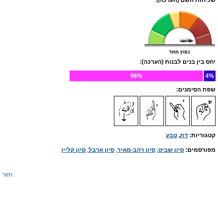
שכיחות השם (הערכה):
נפוץ מאד
יחס בין בנים לבנות (הערכה):
96%
4%
שפת הסימנים:
קטגוריות:
דת
,
טבע
מפורסמים:
סיון שביט
,
סיון רהב-מאיר
,
סיון ארבל
,
סיון קליין
חזור