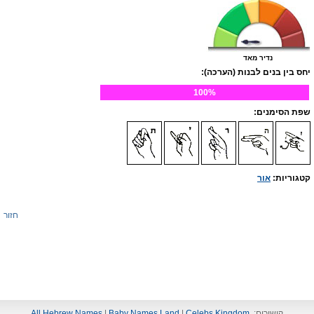
נדיר מאד
יחס בין בנים לבנות (הערכה):
100%
שפת הסימנים:
קטגוריות:
אור
חזור
קישורים:
Celebs Kingdom
|
Baby Names Land
|
All Hebrew Names