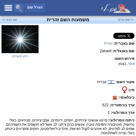
כל השמות
הגרל שם
חיפוש מתקדם
משמעות השם זהרית
<< שם קודם
שם הבא >>
שמות לבנים
שמות לבנות
שם בעברית:
זהרית
שמות משותפים
שם באנגלית:
Zaharit
שמות נפוצים
לחץ להגדלה
פירוש השם:
שמות נדירים
זוהר
, נצנוץ.
קטגוריות
מקור השם:
עברית
חדש!
מפורסמים
מין:
נומרולוגיה
בינלאומי:
הוסף שם
ערך בגימטריה:
622
צור קשר
ערך נומרולוגי:
1
ניתוח נומרולוגי:
מייצג אנשים יצירתיים, יוזמים, דינמיים, אמביציוזיים, מנהיגים, בעלי
פייסבוק
נחישות, מוטיבציה ותפיסה טובה. אנשים כנים ורחבי לב אשר לא חושפים את רגשותיהם.
שמים לב לפרטים. לא אוהבים לקבל הוראות, אינדיבידואליסטים, חזקים ומקרינים ביטחון.
בעלי נטייה לשתלטנות.