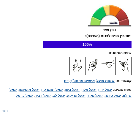
נפוץ מאד
יחס בין בנים לבנות (הערכה):
100%
שפת הסימנים:
קטגוריות:
שמות פועל
,
אישים מהתנ"ך
,
דת
מפורסמים:
יגאל ידין
,
יגאל אלון
,
יגאל בשן
,
יגאל תומרקין
,
יגאל מוסינזון
,
יגאל
שילון
,
יגאל סרנה
,
יגאל נאור
,
יגאל עדיקא
,
יגאל לב
,
יגאל רביד
,
יגאל כרמל
חזור