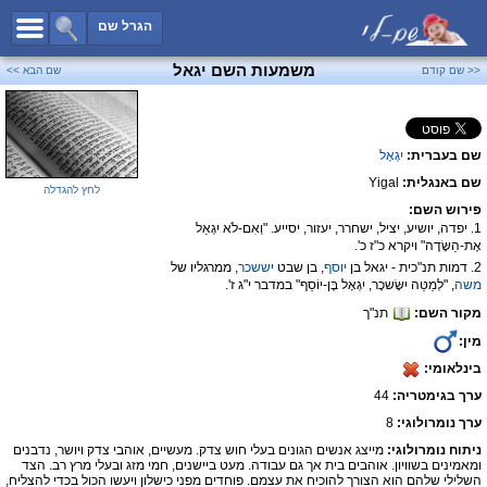
כל השמות
הגרל שם
חיפוש מתקדם
משמעות השם יגאל
<< שם קודם
שם הבא >>
שמות לבנים
שמות לבנות
שם בעברית:
יִגְאָל
שמות משותפים
שם באנגלית:
Yigal
שמות נפוצים
לחץ להגדלה
פירוש השם:
שמות נדירים
1. יפדה, יושיע, יציל, ישחרר, יעזור, יסייע. "וְאִם-לֹא יִגְאַל
אֶת-הַשָּׂדֶה" ויקרא כ"ז כ'.
קטגוריות
2. דמות תנ"כית - יגאל בן
יוסף
, בן שבט
יששכר
, ממרגליו של
משה
, "לְמַטֵּה יִשָּׂשכָר, יִגְאָל בֶּן-יוֹסֵף" במדבר י"ג ז'.
חדש!
מפורסמים
מקור השם:
תנ"ך
נומרולוגיה
מין:
הוסף שם
בינלאומי:
ערך בגימטריה:
44
צור קשר
ערך נומרולוגי:
8
פייסבוק
ניתוח נומרולוגי:
מייצג אנשים הגונים בעלי חוש צדק. מעשיים, אוהבי צדק ויושר, נדבנים
ומאמינים בשוויון. אוהבים בית אך גם עבודה. מעט ביישנים, חמי מזג ובעלי מרץ רב. הצד
השלילי שלהם הוא הצורך להוכיח את עצמם. פוחדים מפני כישלון ויעשו הכול בכדי להצליח,