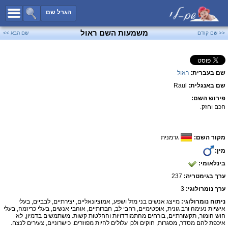
כל השמות
הגרל שם
חיפוש מתקדם
משמעות השם ראול
<< שם קודם
שם הבא >>
שמות לבנים
שמות לבנות
שם בעברית:
ראול
שמות משותפים
שם באנגלית:
Raul
שמות נפוצים
פירוש השם:
שמות נדירים
חכם וחזק.
קטגוריות
מקור השם:
גרמנית
חדש!
מפורסמים
מין:
נומרולוגיה
בינלאומי:
הוסף שם
ערך בגימטריה:
237
צור קשר
ערך נומרולוגי:
3
ניתוח נומרולוגי:
מייצג אנשים בני מזל ושפע, אמוציונאליים, יצירתיים, לבביים, בעלי
פייסבוק
אישיות נעימה ורב גונית, אופטימיים, רחבי לב, חברותיים, אוהבי אנשים, בעלי כריזמה, בעלי
חוש הומור, תקשורתיים, בורחים מהתמודדויות והחלטות קשות. משתמשים בדמיון, לא
איכפת להם מסדר, מסגרות, חוקים ולכן עלולים להיות מפוזרים. כישרוניים, צעירים לנצח.