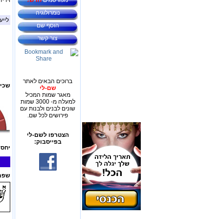
מפורסמים
חדש!
וידיד
נומרולוגיה
לייע
הוסף שם
צור קשר
ברוכים הבאים לאתר
שכיח
שם-לי
מאגר שמות המכיל
למעלה מ- 3000 שמות
שונים לבנים ולבנות עם
פירושים לכל שם.
הצטרפו לשם-לי
בפייסבוק:
יחס 
שפת 