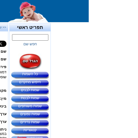
תפריט ראשי
<< ש
חפש שם
שם 
שם ב
פירו
דמות
כל השמות
שופטי
חיפוש מתקדם
שמות לבנים
מקור
שמות לבנות
מין:
שמות משותפים
בינל
שמות נפוצים
ערך 
ערך 
שמות נדירים
ניתו
קטגוריות
במצב