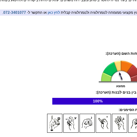
ותיים. בעלי נטייה לחוסר ביטחון ומצבי רוח משתנים. עלולים להיות ביקורתיים ולהיפגע בקלות.
וץ מקצועי ממומחה לנומרולוגיה ולנומרולוגיה קבלית
לחץ כאן
או התקשר ל-
072-3401077
.
ות השם (הערכה):
ממוצע
בין בנים לבנות (הערכה):
100%
הסימנים: