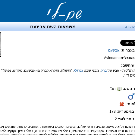
משמעות השם אבינעם
ם קודם
בעברית:
אֲבִינֹעַם
אנגלית:
Avinoam
ש השם:
 תנ"כית - אביו של
ברק
. מבני שבט
נפתלי
, "וַתִּשְׁלַח, וַתִּקְרָא לְבָרָק בֶּן-אֲבִינֹעַם, מִקֶּדֶשׁ, נַפְתָּלִי"
ם ד' ו'.
 השם:
תנ"ך
אומי:
בגימטריה:
173
נומרולוגי:
2
ח נומרולוגי:
מייצג אנשים רודפי שלום, רגישים , טובים בשותפות, אוהבים לרצות, שונאים ויכוח
ים סבוכים ורגישים. טקטיקנים ודיפלומטים, בעלי אינטואיציה גבוהה, בעלי דמיון. זקוקים לא