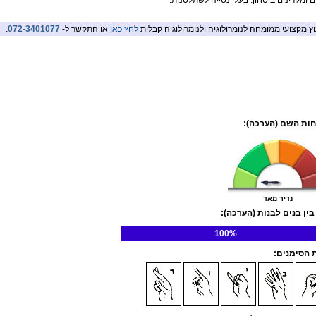
ם ומקרינים ביטחון. בעלי נטייה לשתלטנות.
וץ מקצועי ממומחה לנומרולוגיה ולנומרולוגיה קבלית
לחץ כאן
או התקשר ל-
072-3401077
.
ות השם (הערכה):
נדיר מאד
בין בנים לבנות (הערכה):
100%
הסימנים: