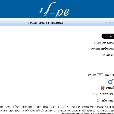
משמעות השם אבידר
ם קודם
בעברית:
אֲבִידָר
אנגלית:
Avidar
ש השם:
 השם:
עברית
אומי:
בגימטריה:
217
נומרולוגי:
1
ח נומרולוגי:
מייצג אנשים יצירתיים, יוזמים, דינמיים, אמביציוזיים, מנהיגים, בעלי נחישות, מ
ם כנים ורחבי לב אשר לא חושפים את רגשותיהם. שמים לב לפרטים. לא אוהבים לקבל הוראות