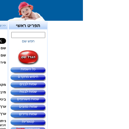
תפריט ראשי
<< ש
חפש שם
שם 
שם ב
פירו
כל השמות
חיפוש מתקדם
שמות לבנים
מקור
שמות לבנות
מין:
שמות משותפים
בינל
שמות נפוצים
ערך 
ערך 
שמות נדירים
ניתו
קטגוריות
אנשי