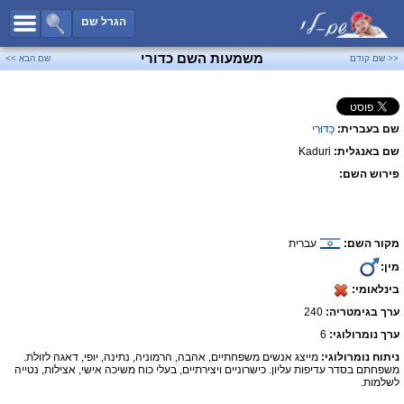
כל השמות
הגרל שם
חיפוש מתקדם
משמעות השם כדורי
<< שם קודם
שם הבא >>
שמות לבנים
שמות לבנות
שם בעברית:
כַּדּוּרִי
שמות משותפים
שם באנגלית:
Kaduri
שמות נפוצים
פירוש השם:
שמות נדירים
קטגוריות
מקור השם:
עברית
חדש!
מפורסמים
מין:
נומרולוגיה
בינלאומי:
הוסף שם
ערך בגימטריה:
240
צור קשר
ערך נומרולוגי:
6
ניתוח נומרולוגי:
מייצג אנשים משפחתיים, אהבה, הרמוניה, נתינה, יופי, דאגה לזולת.
פייסבוק
משפחתם בסדר עדיפות עליון. כישרוניים ויצירתיים, בעלי כוח משיכה אישי, אצילות, נטייה
לשלמות.