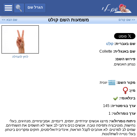
כל השמות
הגרל שם
חיפוש מתקדם
משמעות השם קולט
<< שם קודם
שם הבא >>
שמות לבנים
שמות לבנות
שם בעברית:
קוֹלֵט
שמות משותפים
שם באנגלית:
Collette
שמות נפוצים
לחץ להגדלה
פירוש השם:
שמות נדירים
נצחון האנשים.
קטגוריות
מקור השם:
יוונית
חדש!
מפורסמים
מין:
נומרולוגיה
בינלאומי:
הוסף שם
ערך בגימטריה:
145
צור קשר
ערך נומרולוגי:
1
ניתוח נומרולוגי:
מייצג אנשים יצירתיים, יוזמים, דינמיים, אמביציוזיים, מנהיגים, בעלי
פייסבוק
נחישות, מוטיבציה ותפיסה טובה. אנשים כנים ורחבי לב אשר לא חושפים את רגשותיהם.
שמים לב לפרטים. לא אוהבים לקבל הוראות, אינדיבידואליסטים, חזקים ומקרינים ביטחון.
בעלי נטייה לשתלטנות.