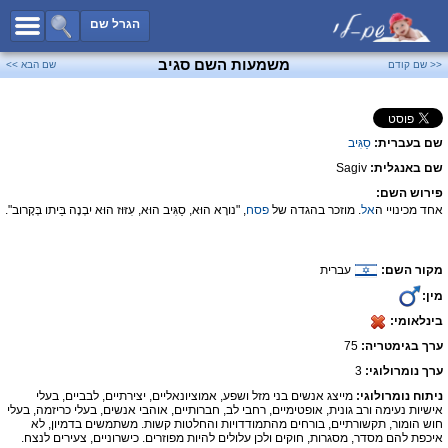
כל השמות
הגרל שם
חיפוש מתקדם
משמעות השם סגיב
<< שם קודם
שם הבא >>
שמות לבנים
שמות לבנות
שם בעברית:
סַגִּיב
שמות משותפים
שם באנגלית:
Sagiv
שמות נפוצים
פירוש השם:
שמות נדירים
אחד מכינויי ה
אל
. מוזכר בהגדה של
פסח
, "נורָא הוּא, סַגִּיב הוּא, עִזּוּז הוּא יִבְנֶה בֵּיתו בְּקָרוב".
קטגוריות
מקור השם:
עברית
חדש!
מפורסמים
מין:
נומרולוגיה
בינלאומי:
הוסף שם
ערך בגימטריה:
75
צור קשר
ערך נומרולוגי:
3
ניתוח נומרולוגי:
מייצג אנשים בני מזל ושפע, אמוציונאליים, יצירתיים, לבביים, בעלי
פייסבוק
אישיות נעימה ורב גונית, אופטימיים, רחבי לב, חברותיים, אוהבי אנשים, בעלי כריזמה, בעלי
חוש הומור, תקשורתיים, בורחים מהתמודדויות והחלטות קשות. משתמשים בדמיון, לא
איכפת להם מסדר, מסגרות, חוקים ולכן עלולים להיות מפוזרים. כישרוניים, צעירים לנצח.