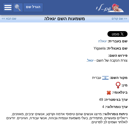
כל השמות
הגרל שם
חיפוש מתקדם
משמעות השם יגאלה
<< שם קודם
שם הבא >>
שמות לבנים
שמות לבנות
שם בעברית:
יגאלה
שמות משותפים
שם באנגלית:
Yigaela
שמות נפוצים
פירוש השם:
שמות נדירים
צורת הנקבה של השם -
יגאל
.
קטגוריות
מקור השם:
עברית
חדש!
מפורסמים
מין:
נומרולוגיה
בינלאומי:
הוסף שם
ערך בגימטריה:
49
צור קשר
ערך נומרולוגי:
4
ניתוח נומרולוגי:
מייצג אנשים שהם טיפוסי אדמה וקרקע, אנשים יציבים, מאוזנים,
פייסבוק
ריאליים ומעשיים, מתמידים, בעלי משמעת עצמית גבוהה, אנשי עבודה, הגיוניים. יודעים
לאלתר ושמים לב לפרטים.