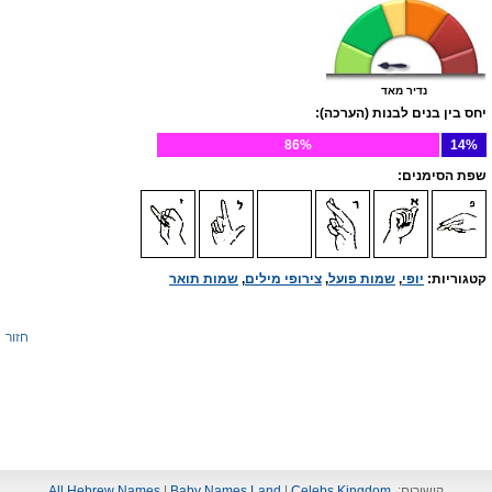
נדיר מאד
יחס בין בנים לבנות (הערכה):
86%
14%
שפת הסימנים:
קטגוריות:
יופי
,
שמות פועל
,
צירופי מילים
,
שמות תואר
חזור
קישורים:
Celebs Kingdom
|
Baby Names Land
|
All Hebrew Names