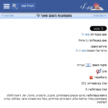
כל השמות
הגרל שם
חיפוש מתקדם
משמעות השם פאר לי
<< שם קודם
שם הבא >>
שמות לבנים
שמות לבנות
שם בעברית:
פְּאֵר לִי
שמות משותפים
שם באנגלית:
Pe'er Li
שמות נפוצים
פירוש השם:
שמות נדירים
צירוף של השמות
פאר
ו-
לי
.
קטגוריות
מקור השם:
עברית
חדש!
מפורסמים
מין:
נומרולוגיה
בינלאומי:
הוסף שם
ערך בגימטריה:
321
צור קשר
ערך נומרולוגי:
6
ניתוח נומרולוגי:
מייצג אנשים משפחתיים, אהבה, הרמוניה, נתינה, יופי, דאגה לזולת.
פייסבוק
משפחתם בסדר עדיפות עליון. כישרוניים ויצירתיים, בעלי כוח משיכה אישי, אצילות, נטייה
לשלמות.