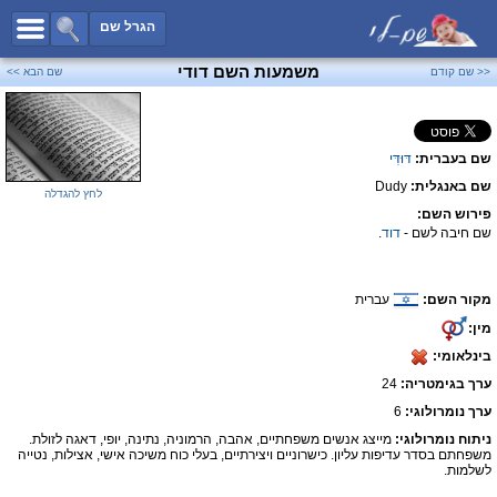
כל השמות
הגרל שם
חיפוש מתקדם
משמעות השם דודי
<< שם קודם
שם הבא >>
שמות לבנים
שמות לבנות
שם בעברית:
דּוּדִּי
שמות משותפים
שם באנגלית:
Dudy
שמות נפוצים
לחץ להגדלה
פירוש השם:
שמות נדירים
שם חיבה לשם -
דוד
.
קטגוריות
מקור השם:
עברית
חדש!
מפורסמים
מין:
נומרולוגיה
בינלאומי:
הוסף שם
ערך בגימטריה:
24
צור קשר
ערך נומרולוגי:
6
ניתוח נומרולוגי:
מייצג אנשים משפחתיים, אהבה, הרמוניה, נתינה, יופי, דאגה לזולת.
פייסבוק
משפחתם בסדר עדיפות עליון. כישרוניים ויצירתיים, בעלי כוח משיכה אישי, אצילות, נטייה
לשלמות.