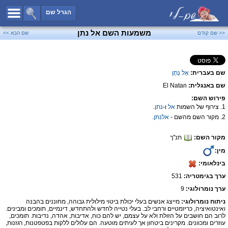
כל השמות
הגרל שם
חיפוש מתקדם
משמעות השם אל נתן
<< שם קודם
שם הבא >>
שמות לבנים
שמות לבנות
שם בעברית:
אֶל נָתָן
שמות משותפים
שם באנגלית:
El Natan
שמות נפוצים
פירוש השם:
שמות נדירים
1. צירוף של השמות
אל
ו-
נתן
.
2. מקור השם מהשם -
אלנתן
.
קטגוריות
מקור השם:
תנ"ך
חדש!
מפורסמים
מין:
נומרולוגיה
בינלאומי:
הוסף שם
ערך בגימטריה:
531
צור קשר
ערך נומרולוגי:
9
ניתוח נומרולוגי:
מייצג אנשים בעלי יכולת ביטוי מילולית גבוהה, מחוננים בהבנה
פייסבוק
ואינטואיציה, כריזמטיים ורחבי לב. בעלי נטייה לחדש ולהתחדש, דינמיים, תומכים ומבינים.
לרוב הם חושבים על הזולת ולא על עצמם, יש להם כוח, אדיבות, אהדה, נדיבות. תומכים,
עוזרים ומכוונים. מקרינים ביטחון אך לעיתים מוטעה. הם עלולים ללקות בפטפטנות, רגזנות,