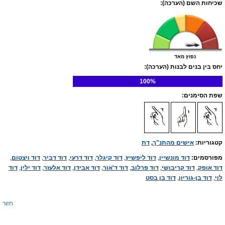
שכיחות השם (הערכה):
נפוץ מאד
יחס בין בנים לבנות (הערכה):
100%
שפת הסימנים:
קטגוריות:
אישים מהתנ"ך
,
דת
מפורסמים:
דוד מונשיין
,
דוד ליפשיץ
,
דוד קיגלר
,
דוד דרעי
,
דוד דביר
,
דוד ויצטום
,
דוד אופק
,
דוד קריבושי
,
דוד פרלוב
,
דוד ד'אור
,
דוד אבידן
,
דוד אלעזר
,
דוד ילין
,
דוד
לוי
,
דוד בן-גוריון
,
דוד בן בסט
חזור