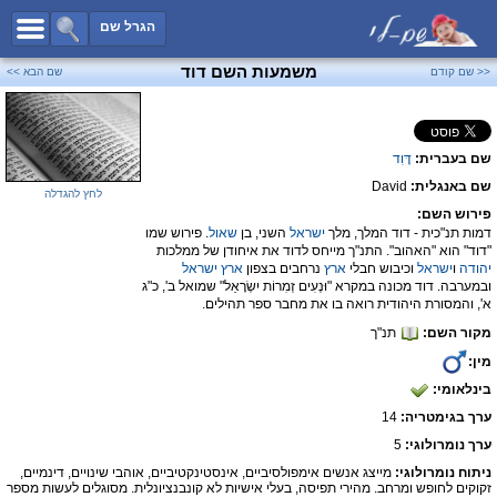
כל השמות
הגרל שם
חיפוש מתקדם
משמעות השם דוד
<< שם קודם
שם הבא >>
שמות לבנים
שמות לבנות
שם בעברית:
דָּוִד
שמות משותפים
שם באנגלית:
David
שמות נפוצים
לחץ להגדלה
פירוש השם:
שמות נדירים
דמות תנ"כית - דוד המלך, מלך
ישראל
השני, בן
שאול
. פירוש שמו
"דוד" הוא "האהוב". התנ"ך מייחס לדוד את איחודן של ממלכות
קטגוריות
יהודה
ו
ישראל
וכיבוש חבלי
ארץ
נרחבים בצפון
ארץ
ישראל
ובמערבה. דוד מכונה במקרא "וּנְעִים זְמִרוֹת יִשְׂרָאֵל" שמואל ב', כ"ג
חדש!
מפורסמים
א', והמסורת היהודית רואה בו את מחבר ספר תהילים.
מקור השם:
תנ"ך
נומרולוגיה
מין:
הוסף שם
בינלאומי:
צור קשר
ערך בגימטריה:
14
פייסבוק
ערך נומרולוגי:
5
ניתוח נומרולוגי:
מייצג אנשים אימפולסיביים, אינסטינקטיביים, אוהבי שינויים, דינמיים,
זקוקים לחופש ומרחב. מהירי תפיסה, בעלי אישיות לא קונבנציונלית. מסוגלים לעשות מספר