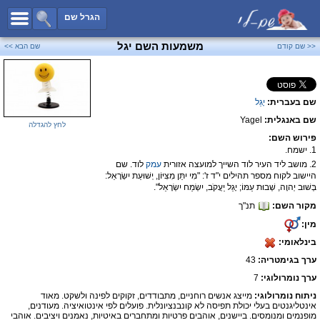
כל השמות
הגרל שם
חיפוש מתקדם
משמעות השם יגל
<< שם קודם
שם הבא >>
שמות לבנים
שמות לבנות
שם בעברית:
יָ‏גֵל
שמות משותפים
שם באנגלית:
Yagel
שמות נפוצים
לחץ להגדלה
פירוש השם:
שמות נדירים
1. ישמח.
2. מושב ליד העיר לוד השייך למועצה אזורית
עמק
לוד. שם
קטגוריות
היישוב לקוח מספר תהילים י"ד ז': "מִי יִתֵּן מִצִּיּוֹן, יְשׁוּעַת יִשְׂרָאֵל:
בְּשׁוּב יְהוָה, שְׁבוּת עַמּוֹ; יָגֵל יַעֲקֹב, יִשְׂמַח יִשְׂרָאֵל".
חדש!
מפורסמים
מקור השם:
תנ"ך
נומרולוגיה
מין:
הוסף שם
בינלאומי:
ערך בגימטריה:
43
צור קשר
ערך נומרולוגי:
7
פייסבוק
ניתוח נומרולוגי:
מייצג אנשים רוחניים, מתבודדים, זקוקים לפינה ולשקט. מאוד
אינטליגנטים בעלי יכולת תפיסה לא קונבנציונלית. פועלים לפי אינטואיציה. מעודנים,
מופנמים ומנומסים. ביישנים, אוהבים פרטיות ומתחברים באיטיות, נאמנים ויציבים. אוהבי