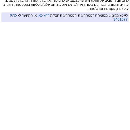
לרוב הם חושבים על הזולת ולא על עצמם, יש להם כוח, אדיבות, אהדה, נדיבות. תומכים,
עוזרים ומכוונים. מקרינים ביטחון אך לעיתים מוטעה. הם עלולים ללקות בפטפטנות, רגזנות,
עוקצנות, עקשנות ושתלטנות.
לייעוץ מקצועי ממומחה לנומרולוגיה ולנומרולוגיה קבלית
לחץ כאן
או התקשר ל-
072-
.
3401077