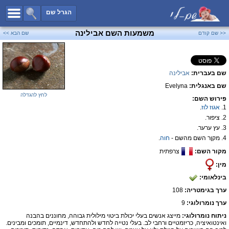
כל השמות
הגרל שם
חיפוש מתקדם
משמעות השם אבילינה
<< שם קודם
שם הבא >>
שמות לבנים
שמות לבנות
שם בעברית:
אבילינה
שמות משותפים
שם באנגלית:
Evelyna
שמות נפוצים
לחץ להגדלה
פירוש השם:
שמות נדירים
1.
אגוז
לוז
.
2. ציפור.
קטגוריות
3. עץ ערער.
4. מקןר השם מהשם -
חוה
.
חדש!
מפורסמים
מקור השם:
צרפתית
נומרולוגיה
מין:
הוסף שם
בינלאומי:
צור קשר
ערך בגימטריה:
108
ערך נומרולוגי:
9
פייסבוק
ניתוח נומרולוגי:
מייצג אנשים בעלי יכולת ביטוי מילולית גבוהה, מחוננים בהבנה
ואינטואיציה, כריזמטיים ורחבי לב. בעלי נטייה לחדש ולהתחדש, דינמיים, תומכים ומבינים.