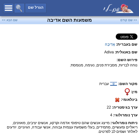
כל השמות
הגרל שם
חיפוש מתקדם
משמעות השם אדיבה
<< שם קודם
שם הבא >>
שמות לבנים
שמות לבנות
שם בעברית:
אֲדִיבָה
שמות משותפים
שם באנגלית:
Adiva
שמות נפוצים
פירוש השם:
שמות נדירים
נוחה לבריות, מסבירת פנים, נעימה, מנומסת.
קטגוריות
מקור השם:
עברית
חדש!
מפורסמים
מין:
נומרולוגיה
בינלאומי:
הוסף שם
ערך בגימטריה:
22
צור קשר
ערך נומרולוגי:
4
ניתוח נומרולוגי:
מייצג אנשים שהם טיפוסי אדמה וקרקע, אנשים יציבים, מאוזנים,
פייסבוק
ריאליים ומעשיים, מתמידים, בעלי משמעת עצמית גבוהה, אנשי עבודה, הגיוניים. יודעים
לאלתר ושמים לב לפרטים.