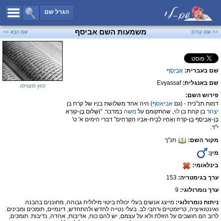
כל השמות
הגרל שם
חיפוש מתקדם
משמעות השם אביסף
<< שם קודם
שם הבא >>
שמות לבנים
שמות לבנות
שם בעברית:
אֶבְיָסָף
שמות משותפים
שם באנגלית:
Evyassaf
שמות נפוצים
לחץ להגדלה
פירוש השם:
שמות נדירים
דמות תנ"כית - (גם
אביאסף
) היה אחד משלושת בניו של קרח בן
יצהר
בן קהת בן
לוי
, שהתקומם על
משה
במדבר. "וְשַׁלּוּם בֶּן-קוֹרֵא
קטגוריות
בֶּן-אֶבְיָסָף בֶּן-קֹרַח וְאֶחָיו לְבֵית-אָבִיו הַקָּרְחִים" דברי הימים א' ט'
י"ד.
חדש!
מפורסמים
מקור השם:
תנ"ך
נומרולוגיה
מין:
בינלאומי:
הוסף שם
ערך בגימטריה:
153
צור קשר
ערך נומרולוגי:
9
פייסבוק
ניתוח נומרולוגי:
מייצג אנשים בעלי יכולת ביטוי מילולית גבוהה, מחוננים בהבנה
ואינטואיציה, כריזמטיים ורחבי לב. בעלי נטייה לחדש ולהתחדש, דינמיים, תומכים ומבינים.
לרוב הם חושבים על הזולת ולא על עצמם, יש להם כוח, אדיבות, אהדה, נדיבות. תומכים,