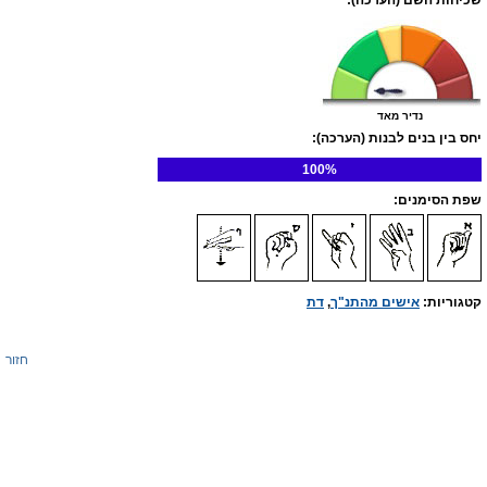
שכיחות השם (הערכה):
נדיר מאד
יחס בין בנים לבנות (הערכה):
100%
שפת הסימנים:
קטגוריות:
אישים מהתנ"ך
,
דת
חזור