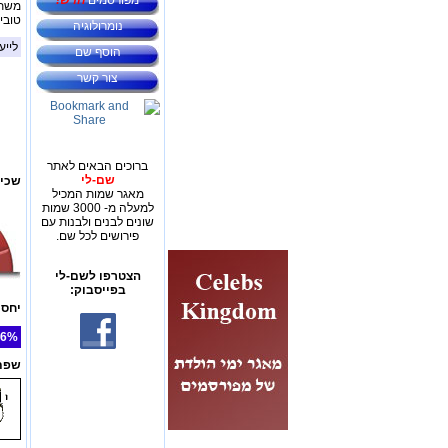
מפורסמים
חדש!
משתמ
טובי
נומרולוגיה
לייע
הוסף שם
צור קשר
ברוכים הבאים לאתר
שם-לי
שכיח
מאגר שמות המכיל
למעלה מ- 3000 שמות
שונים לבנים ולבנות עם
פירושים לכל שם.
הצטרפו לשם-לי
בפייסבוק:
יחס 
6%
שפת 