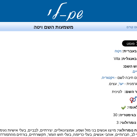
משמעות השם ויטה
ם קודם
בעברית:
וִיטָה
אנגלית:
Vita
ש השם:
ים
.
ויקטוריה
.
יער
, עצים.
 השם:
לטינית
אומי:
בגימטריה:
30
נומרולוגי:
3
ח נומרולוגי:
מייצג אנשים בני מזל ושפע, אמוציונאליים, יצירתיים, לבביים, בעלי אישיות נעימה
 לב, חברותיים, אוהבי אנשים, בעלי כריזמה, בעלי חוש הומור, תקשורתיים, בורחים מהתמודדו