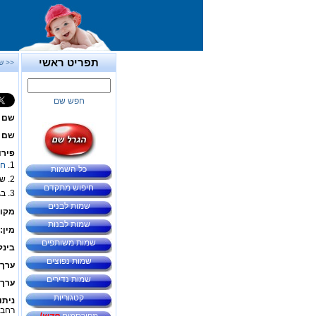
תפריט ראשי
<< ש
חפש שם
שם 
שם ב
פירו
1.
חי
כל השמות
2. שם חיבה לשם -
חיפוש מתקדם
3. בגרמנית -
שמות לבנים
מקור
שמות לבנות
מין:
שמות משותפים
בינל
שמות נפוצים
ערך 
שמות נדירים
ערך 
קטגוריות
ניתו
רחבי