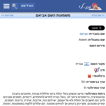
כל השמות
הגרל שם
חיפוש מתקדם
משמעות השם אביאם
<< שם קודם
שם הבא >>
שמות לבנים
שמות לבנות
שם בעברית:
אֲבִיאֵם
שמות משותפים
שם באנגלית:
Aviem
שמות נפוצים
פירוש השם:
שמות נדירים
קטגוריות
מקור השם:
עברית
חדש!
מפורסמים
מין:
נומרולוגיה
בינלאומי:
הוסף שם
ערך בגימטריה:
54
צור קשר
ערך נומרולוגי:
9
ניתוח נומרולוגי:
מייצג אנשים בעלי יכולת ביטוי מילולית גבוהה, מחוננים בהבנה
פייסבוק
ואינטואיציה, כריזמטיים ורחבי לב. בעלי נטייה לחדש ולהתחדש, דינמיים, תומכים ומבינים.
לרוב הם חושבים על הזולת ולא על עצמם, יש להם כוח, אדיבות, אהדה, נדיבות. תומכים,
עוזרים ומכוונים. מקרינים ביטחון אך לעיתים מוטעה. הם עלולים ללקות בפטפטנות, רגזנות,