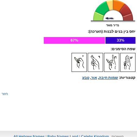
נדיר מאד
יחס בין בנים לבנות (הערכה):
67%
33%
שפת הסימנים:
קטגוריות:
שמות חיבה
,
אור
,
טבע
חזור
קישורים:
Celebs Kingdom
|
Baby Names Land
|
All Hebrew Names