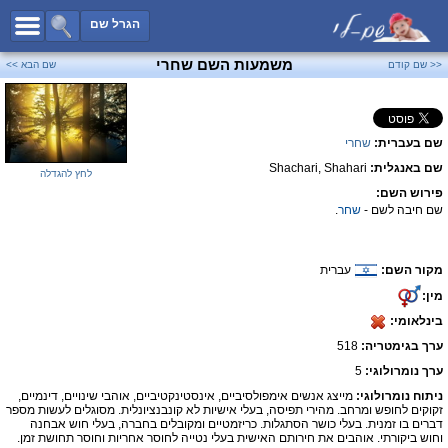
כל השמות
הגרל שם
חיפוש מתקדם
משמעות השם שחרי
<< שם קודם
שם הבא >>
שמות לבנים
שמות לבנות
שם בעברית:
שחרי
שמות משותפים
שם באנגלית:
Shachari, Shahari
לחץ להגדלה
שמות נפוצים
פירוש השם:
שמות נדירים
שם חיבה לשם -
שחר
.
קטגוריות
מקור השם:
עברית
חדש!
מפורסמים
מין:
נומרולוגיה
בינלאומי:
הוסף שם
ערך בגימטריה:
518
צור קשר
ערך נומרולוגי:
5
ניתוח נומרולוגי:
מייצג אנשים אימפולסיביים, אינסטינקטיביים, אוהבי שינויים, דינמיים,
פייסבוק
זקוקים לחופש ומרחב. מהירי תפיסה, בעלי אישיות לא קונבנציונלית. מסוגלים לעשות מספר
דברים בו זמנית. בעלי כושר הסתגלות. כריזמטיים ומקובלים בחברה, בעלי חוש אבחנה
וחוש ביקורתי. אוהבים את חירותם האישית בעלי נטייה לחוסר אחריות וחוסר תחושת זמן.