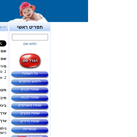
תפריט ראשי
<< ש
חפש שם
שם 
שם ב
פירו
1. טהורה, צנועה.
כל השמות
2. אגנס הקדושה - נוצרייה ילידת רומא עליה מסופר כי עינו והוציאו אותה להורג על רקע דתי בהיותה בת 13.
חיפוש מתקדם
שמות לבנים
מקור
שמות לבנות
מין:
שמות משותפים
בינל
שמות נפוצים
ערך 
ערך 
שמות נדירים
ניתו
קטגוריות
כישרו