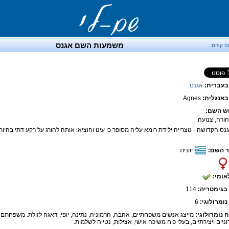
משמעות השם אגנס
ם קודם
בעברית:
אגנס
אנגלית:
Agnes
ש השם:
 השם:
יוונית
אומי:
בגימטריה:
114
נומרולוגי:
6
ח נומרולוגי:
מייצג אנשים משפחתיים, אהבה, הרמוניה, נתינה, יופי, דאגה לזולת. משפחתם ב
ניים ויצירתיים, בעלי כוח משיכה אישי, אצילות, נטייה לשלמות.