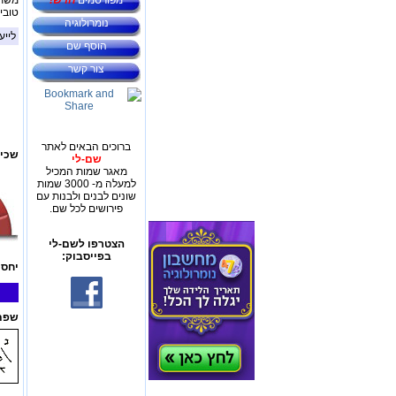
מפורסמים
חדש!
משתמ
טובי
נומרולוגיה
לייע
הוסף שם
צור קשר
ברוכים הבאים לאתר
שכיח
שם-לי
מאגר שמות המכיל
למעלה מ- 3000 שמות
שונים לבנים ולבנות עם
פירושים לכל שם.
הצטרפו לשם-לי
בפייסבוק:
יחס 
שפת 