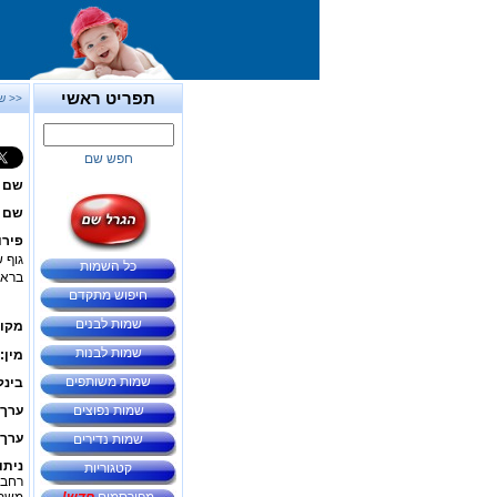
תפריט ראשי
<< ש
חפש שם
שם 
שם ב
פירו
גוף 
כל השמות
בראש
חיפוש מתקדם
שמות לבנים
מקור
שמות לבנות
מין:
שמות משותפים
בינל
שמות נפוצים
ערך 
ערך 
שמות נדירים
ניתו
קטגוריות
רחבי