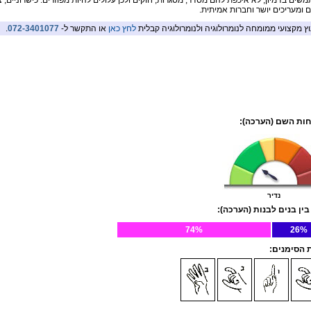
שים בדמיון, לא איכפת להם מסדר, מסגרות, חוקים ולכן עלולים להיות מפוזרים. כישרוניים, 
ם ומעריכים יושר וחברות אמיתית.
וץ מקצועי ממומחה לנומרולוגיה ולנומרולוגיה קבלית
לחץ כאן
או התקשר ל-
072-3401077
.
ות השם (הערכה):
נדיר
בין בנים לבנות (הערכה):
74%
26%
הסימנים: