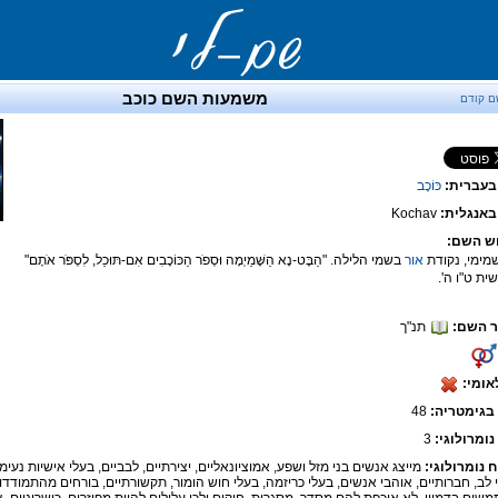
משמעות השם כוכב
ם קודם
בעברית:
כּוֹכָב
אנגלית:
Kochav
ש השם:
שמימי, נקודת
אור
בשמי הלילה. "הַבֶּט-נָא הַשָּׁמַיְמָה וּסְפֹר הַכּוֹכָבִים אִם-תּוּכַל, לִסְפֹּר אֹתָם"
ית ט"ו ה'.
 השם:
תנ"ך
אומי:
בגימטריה:
48
נומרולוגי:
3
ח נומרולוגי:
מייצג אנשים בני מזל ושפע, אמוציונאליים, יצירתיים, לבביים, בעלי אישיות נעימה
 לב, חברותיים, אוהבי אנשים, בעלי כריזמה, בעלי חוש הומור, תקשורתיים, בורחים מהתמודדו