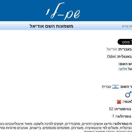
משמעות השם אודיאל
ם קודם
בעברית:
אודיאל
אנגלית:
Odiel
ש השם:
של
מלאך
.
 השם:
עברית
אומי:
בגימטריה:
52
נומרולוגי:
7
ח נומרולוגי:
מייצג אנשים רוחניים, מתבודדים, זקוקים לפינה ולשקט. מאוד אינטליגנטים בעל
נציונלית. פועלים לפי אינטואיציה. מעודנים, מופנמים ומנומסים. ביישנים, אוהבים פרטיות ומ