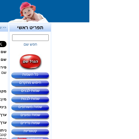
תפריט ראשי
<< ש
חפש שם
שם 
שם ב
פירו
שם 
כל השמות
חיפוש מתקדם
שמות לבנים
מקור
שמות לבנות
מין:
שמות משותפים
בינל
שמות נפוצים
ערך 
ערך 
שמות נדירים
ניתו
קטגוריות
קונב