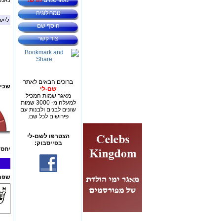
מפורסמים
חדש!
נאמני
נומרולוגיה
לייע
הוסף שם
צור קשר
ברוכים הבאים לאתר
שכיח
שם-לי
מאגר שמות המכיל
למעלה מ- 3000 שמות
שונים לבנים ולבנות עם
פירושים לכל שם.
הצטרפו לשם-לי
בפייסבוק:
יחס 
שפת 