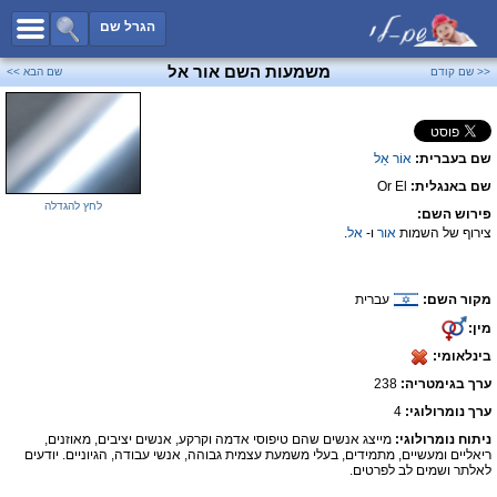
כל השמות
הגרל שם
חיפוש מתקדם
משמעות השם אור אל
<< שם קודם
שם הבא >>
שמות לבנים
שמות לבנות
שם בעברית:
אוֹר אֵל
שמות משותפים
שם באנגלית:
Or El
שמות נפוצים
לחץ להגדלה
פירוש השם:
שמות נדירים
צירוף של השמות
אור
ו-
אל
.
קטגוריות
מקור השם:
עברית
חדש!
מפורסמים
מין:
נומרולוגיה
בינלאומי:
הוסף שם
ערך בגימטריה:
238
צור קשר
ערך נומרולוגי:
4
ניתוח נומרולוגי:
מייצג אנשים שהם טיפוסי אדמה וקרקע, אנשים יציבים, מאוזנים,
פייסבוק
ריאליים ומעשיים, מתמידים, בעלי משמעת עצמית גבוהה, אנשי עבודה, הגיוניים. יודעים
לאלתר ושמים לב לפרטים.