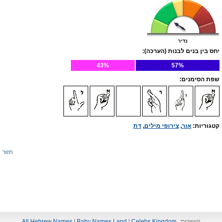
נדיר
יחס בין בנים לבנות (הערכה):
43%
57%
שפת הסימנים:
קטגוריות:
אור
,
צירופי מילים
,
דת
חזור
קישורים:
Celebs Kingdom
|
Baby Names Land
|
All Hebrew Names