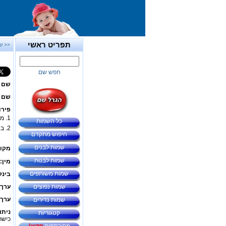
תפריט ראשי
<< ש
חפש שם
שם 
שם ב
פירו
1. מסתגלת, שאננה.
כל השמות
2. באידיש -
חיפוש מתקדם
שמות לבנים
מקור
שמות לבנות
מין:
שמות משותפים
בינל
שמות נפוצים
ערך 
ערך 
שמות נדירים
ניתו
קטגוריות
כישרו