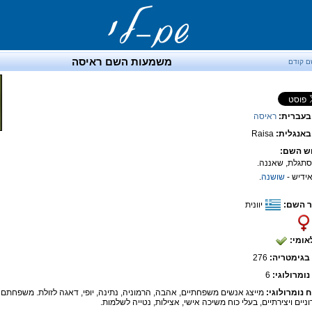
משמעות השם ראיסה
ם קודם
בעברית:
ראיסה
אנגלית:
Raisa
ש השם:
שושנה
.
 השם:
יוונית
אומי:
בגימטריה:
276
נומרולוגי:
6
ח נומרולוגי:
מייצג אנשים משפחתיים, אהבה, הרמוניה, נתינה, יופי, דאגה לזולת. משפחתם ב
ניים ויצירתיים, בעלי כוח משיכה אישי, אצילות, נטייה לשלמות.