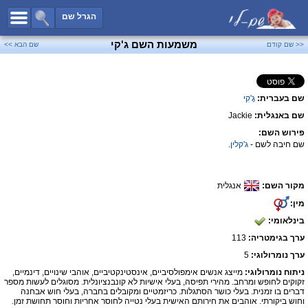
כל השמות
הגרל שם
חיפוש מתקדם
משמעות השם ג'קי
<< שם קודם
שם הבא >>
שמות לבנים
שמות לבנות
שם בעברית:
גֶ'קִי
שמות משותפים
שם באנגלית:
Jackie
שמות נפוצים
פירוש השם:
שמות נדירים
שם חיבה לשם -
ג'קלין
.
קטגוריות
מקור השם:
אנגלית
חדש!
מפורסמים
מין:
נומרולוגיה
בינלאומי:
הוסף שם
ערך בגימטריה:
113
צור קשר
ערך נומרולוגי:
5
ניתוח נומרולוגי:
מייצג אנשים אימפולסיביים, אינסטינקטיביים, אוהבי שינויים, דינמיים,
פייסבוק
זקוקים לחופש ומרחב. מהירי תפיסה, בעלי אישיות לא קונבנציונלית. מסוגלים לעשות מספר
דברים בו זמנית. בעלי כושר הסתגלות. כריזמטיים ומקובלים בחברה, בעלי חוש אבחנה
וחוש ביקורתי. אוהבים את חירותם האישית בעלי נטייה לחוסר אחריות וחוסר תחושת זמן.