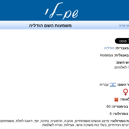
משמעות השם הודליה
ם קודם
בעברית:
הודליה
אנגלית:
Hodelya
ש השם:
לאלוהים.
 השם:
עברית
אומי:
בגימטריה:
60
נומרולוגי:
6
ח נומרולוגי:
מייצג אנשים משפחתיים, אהבה, הרמוניה, נתינה, יופי, דאגה לזולת. משפחתם ב
ניים ויצירתיים, בעלי כוח משיכה אישי, אצילות, נטייה לשלמות.