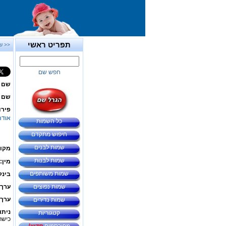
תפריט ראשי
<< ש
חפש שם
שם 
שם ב
פירו
אודה
כל השמות
חיפוש מתקדם
שמות לבנים
מקור
שמות לבנות
מין:
שמות משותפים
בינל
שמות נפוצים
ערך 
ערך 
שמות נדירים
ניתו
קטגוריות
כישרו