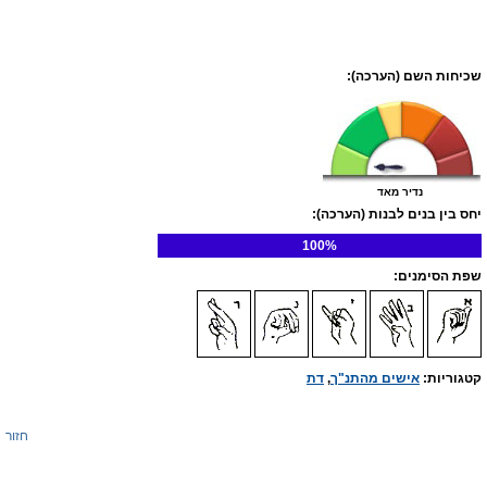
שכיחות השם (הערכה):
נדיר מאד
יחס בין בנים לבנות (הערכה):
100%
שפת הסימנים:
קטגוריות:
אישים מהתנ"ך
,
דת
חזור