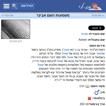
כל השמות
הגרל שם
חיפוש מתקדם
משמעות השם אבינר
<< שם קודם
שם הבא >>
שמות לבנים
שמות לבנות
שם בעברית:
אֲבִינֵר
שמות משותפים
שם באנגלית:
Aviner
שמות נפוצים
לחץ להגדלה
פירוש השם:
שמות נדירים
דמות תנ"כית - אבינר בן
נר
(או
אבנר
). מופיע בתנ"ך בעיקר בספר
שמואל
. אבנר היה שר צבאו של
שאול
המלך. על פי הכתוב
קטגוריות
בשמואל א' היה בן דודו של
שאול
, ולפי ספר דברי הימים היה דודו.
כשר צבא, אבנר הוביל את צבאו של
שאול
לכיבושיו בעבר-ה
ירדן
,
חדש!
מפורסמים
למלחמות הקשות מול הפלשתים בתקופת מלוכתו של
שאול
ולמלחמה הפנימית נגד תומכיו של
דוד
והיה אחד האנשים
נומרולוגיה
הקרובים אליו ביותר. "וְכִרְאוֹת שָׁאוּל אֶת-דָּוִד יֹצֵא לִקְרַאת הַפְּלִשְׁתִּי,
אָמַר אֶל-אַבְנֵר שַׂר הַצָּבָא, בֶּן-מִי-זֶה הַנַּעַר אַבְנֵר, וַיֹּאמֶר אַבְנֵר,
הוסף שם
חֵי-נַפְשְׁךָ הַמֶּלֶךְ אִם-יָדָעְתִּי" שמואל א' י"ז נ"ה.
מקור השם:
תנ"ך
צור קשר
מין:
פייסבוק
בינלאומי:
ערך בגימטריה:
263