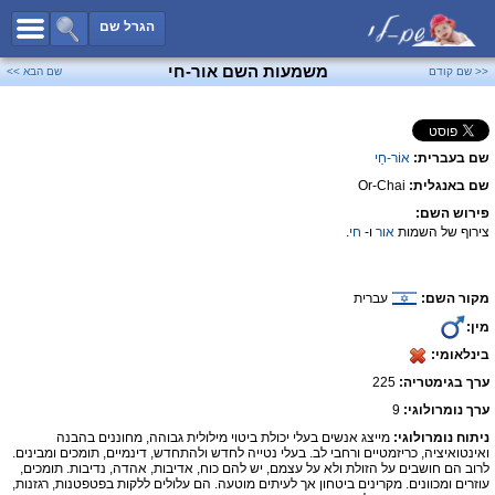
כל השמות
הגרל שם
חיפוש מתקדם
משמעות השם אור-חי
<< שם קודם
שם הבא >>
שמות לבנים
שמות לבנות
שם בעברית:
אוֹר-חַי
שמות משותפים
שם באנגלית:
Or-Chai
שמות נפוצים
פירוש השם:
שמות נדירים
צירוף של השמות
אור
ו-
חי
.
קטגוריות
מקור השם:
עברית
חדש!
מפורסמים
מין:
נומרולוגיה
בינלאומי:
הוסף שם
ערך בגימטריה:
225
צור קשר
ערך נומרולוגי:
9
ניתוח נומרולוגי:
מייצג אנשים בעלי יכולת ביטוי מילולית גבוהה, מחוננים בהבנה
פייסבוק
ואינטואיציה, כריזמטיים ורחבי לב. בעלי נטייה לחדש ולהתחדש, דינמיים, תומכים ומבינים.
לרוב הם חושבים על הזולת ולא על עצמם, יש להם כוח, אדיבות, אהדה, נדיבות. תומכים,
עוזרים ומכוונים. מקרינים ביטחון אך לעיתים מוטעה. הם עלולים ללקות בפטפטנות, רגזנות,