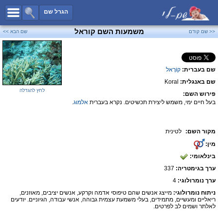
כל השמות
הגרל שם
חיפוש מתקדם
משמעות השם קוראל
<< שם קודם
שם הבא >>
שמות לבנים
שמות לבנות
שם בעברית:
קוֹרָאל
שמות משותפים
שם באנגלית:
Koral
שמות נפוצים
לחץ להגדלה
פירוש השם:
שמות נדירים
בעל חיים ימי, משמש ליצירת תכשיטים. נקרא בעברית
אלמוג
.
קטגוריות
מקור השם:
לטינית
חדש!
מפורסמים
מין:
נומרולוגיה
בינלאומי:
הוסף שם
ערך בגימטריה:
337
צור קשר
ערך נומרולוגי:
4
ניתוח נומרולוגי:
מייצג אנשים שהם טיפוסי אדמה וקרקע, אנשים יציבים, מאוזנים,
פייסבוק
ריאליים ומעשיים, מתמידים, בעלי משמעת עצמית גבוהה, אנשי עבודה, הגיוניים. יודעים
לאלתר ושמים לב לפרטים.