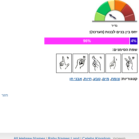
נדיר
יחס בין בנים לבנות (הערכה):
96%
4%
שפת הסימנים:
קטגוריות:
צומח
,
מים
,
טבע
,
חיות
,
אבני חן
חזור
קישורים:
Celebs Kingdom
|
Baby Names Land
|
All Hebrew Names